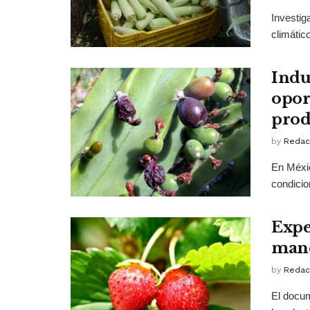
Investig
climátic
Indu
opor
prod
by
Redac
En Méxic
condicion
Expe
mane
by
Redac
El docum