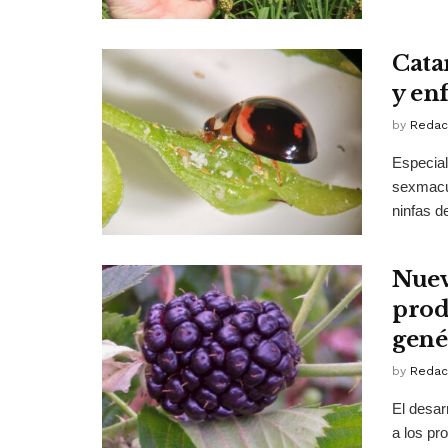
Catar
y en
by
Redac
Especial
sexmacul
ninfas d
Nuev
prod
gené
by
Redac
El desarr
a los pr