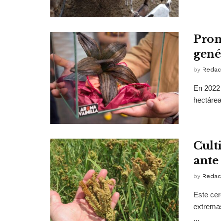
Prom
gené
by
Redac
En 2022 
hectárea
Culti
ante 
by
Redac
Este cer
extremas
...