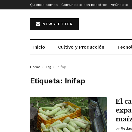
Quiénes somos
Comunícate con nosotros
Anúnciate
NEWSLETTER
Inicio
Cultivo y Producción
Tecno
Home
Tag
Inifap
Etiqueta:
Inifap
El c
expa
maíz
by
Redac