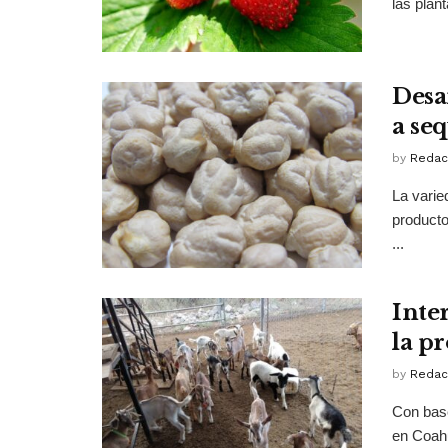
las plan
Desa
a se
by
Redac
La varie
producto
...
Inte
la p
by
Redac
Con base
en Coahu