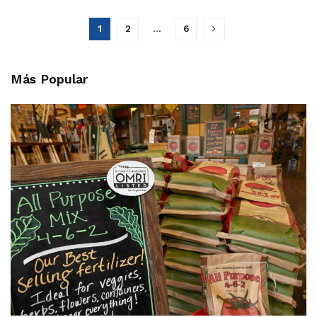
1
2
…
6
Más Popular