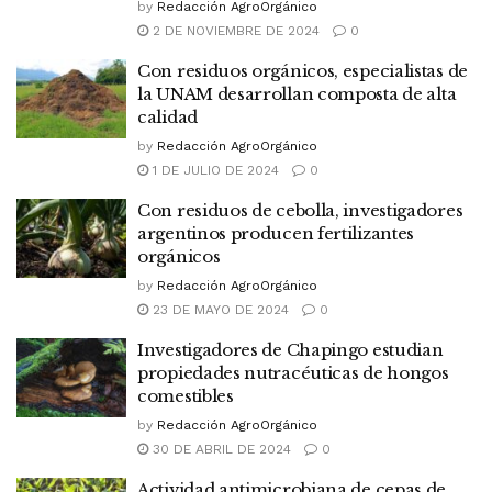
by
Redacción AgroOrgánico
2 DE NOVIEMBRE DE 2024
0
Con residuos orgánicos, especialistas de
la UNAM desarrollan composta de alta
calidad
by
Redacción AgroOrgánico
1 DE JULIO DE 2024
0
Con residuos de cebolla, investigadores
argentinos producen fertilizantes
orgánicos
by
Redacción AgroOrgánico
23 DE MAYO DE 2024
0
Investigadores de Chapingo estudian
propiedades nutracéuticas de hongos
comestibles
by
Redacción AgroOrgánico
30 DE ABRIL DE 2024
0
Actividad antimicrobiana de cepas de