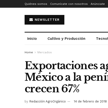
Quiénes somos
Comunícate con nosotros
Anúnciate
NEWSLETTER
Inicio
Cultivo y Producción
Tecno
Home
Mercados
Exportaciones a
México a la pení
crecen 67%
by
Redacción AgroOrgánico
14 de febrero de 2018