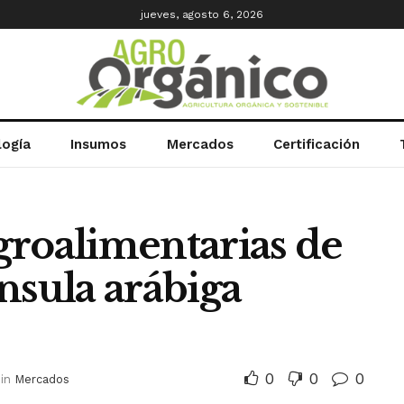
jueves, agosto 6, 2026
logía
Insumos
Mercados
Certificación
groalimentarias de
nsula arábiga
0
0
0
in
Mercados