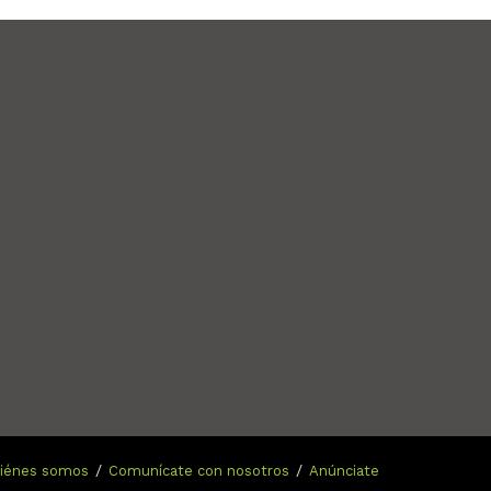
n
iénes somos
Comunícate con nosotros
Anúnciate