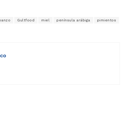
banzo
Gultfood
miel
península arábiga
pimientos
ico