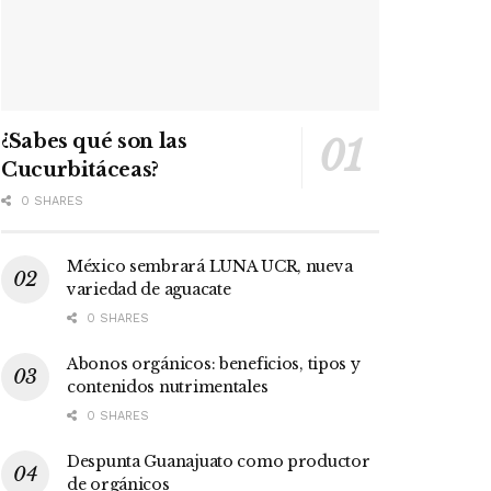
¿Sabes qué son las
Cucurbitáceas?
0 SHARES
México sembrará LUNA UCR, nueva
variedad de aguacate
0 SHARES
Abonos orgánicos: beneficios, tipos y
contenidos nutrimentales
0 SHARES
Despunta Guanajuato como productor
de orgánicos