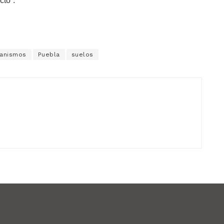
cto”.
ganismos
Puebla
suelos