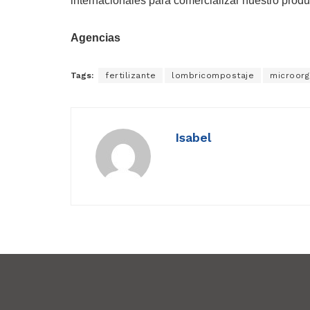
internacionales para comercializar nuestro produ
Agencias
Tags:
fertilizante
lombricompostaje
microor
Isabel