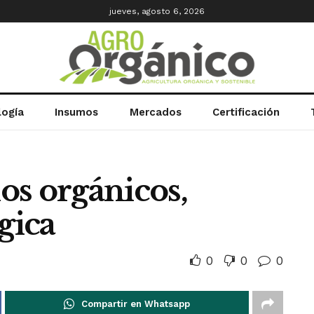
jueves, agosto 6, 2026
logía
Insumos
Mercados
Certificación
os orgánicos,
gica
0
0
0
Compartir en Whatsapp