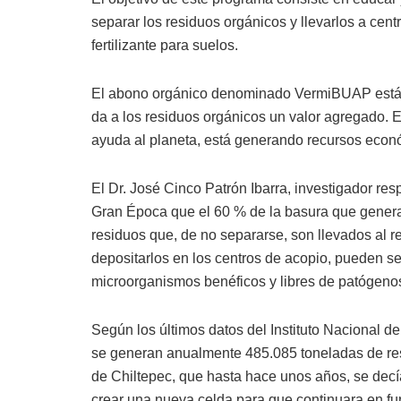
separar los residuos orgánicos y llevarlos a cen
fertilizante para suelos.
El abono orgánico denominado VermiBUAP está s
da a los residuos orgánicos un valor agregado. 
ayuda al planeta, está generando recursos econó
El Dr. José Cinco Patrón Ibarra, investigador re
Gran Época que el 60 % de la basura que genera
residuos que, de no separarse, son llevados al re
depositarlos en los centros de acopio, pueden se
microorganismos benéficos y libres de patógenos
Según los últimos datos del Instituto Nacional d
se generan anualmente 485.085 toneladas de resid
de Chiltepec, que hasta hace unos años, se decía
crear una nueva celda para que continuara en f