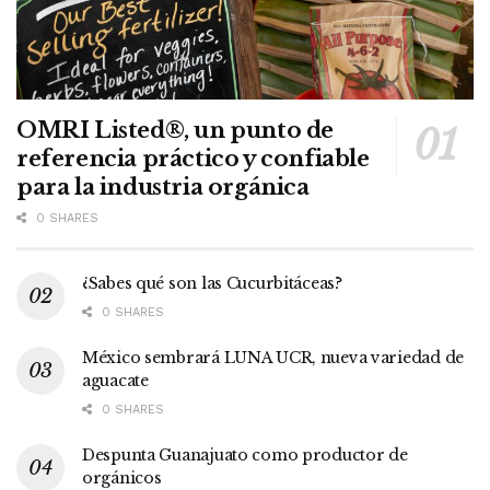
OMRI Listed®, un punto de
referencia práctico y confiable
para la industria orgánica
0 SHARES
¿Sabes qué son las Cucurbitáceas?
0 SHARES
México sembrará LUNA UCR, nueva variedad de
aguacate
0 SHARES
Despunta Guanajuato como productor de
orgánicos