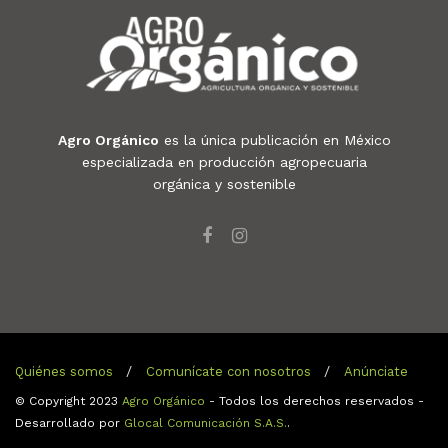
Agro Orgánico
es la única publicación en México
especializada en producción agropecuaria
orgánica y sostenible
Quiénes somos
Comunícate con nosotros
Anúnciate
© Copyright 2023
Agro Orgánico
- Todos los derechos reservados -
Desarrollado por
Glocal Comunicación S.A.S.
.