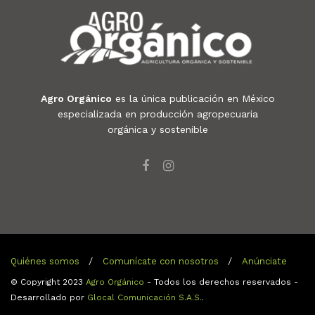
Agro Orgánico
es la única publicación en México
especializada en producción agropecuaria
orgánica y sostenible
Quiénes somos
Comunícate con nosotros
Anúnciate
© Copyright 2023
Agro Orgánico
- Todos los derechos reservados -
Desarrollado por
Glocal Comunicación S.A.S.
.