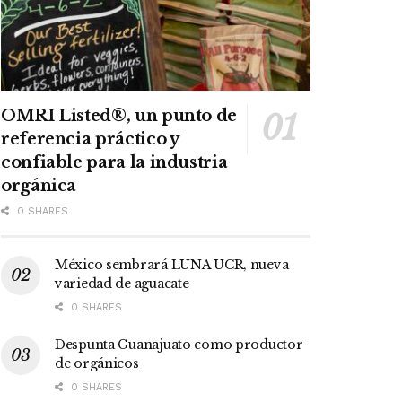
OMRI Listed®, un punto de
referencia práctico y
confiable para la industria
orgánica
0 SHARES
México sembrará LUNA UCR, nueva
variedad de aguacate
0 SHARES
Despunta Guanajuato como productor
de orgánicos
0 SHARES