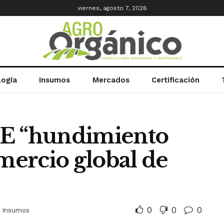
viernes, agosto 7, 2026
logía
Insumos
Mercados
Certificación
DE “hundimiento
omercio global de
0
0
0
Insumos