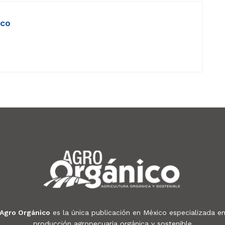
ico
Agro Orgánico
es la única publicación en México especializada e
producción agropecuaria orgánica y sostenible