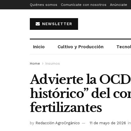
Quiénes somos
Comunícate con nosotros
Anúnciate
NEWSLETTER
Inicio
Cultivo y Producción
Tecno
Home
Insumos
Advierte la OC
histórico” del c
fertilizantes
by
Redacción AgroOrgánico
11 de mayo de 2026
in