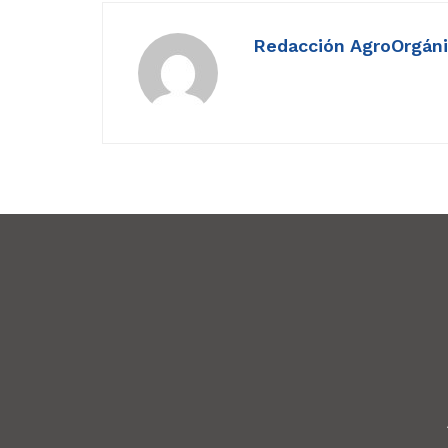
Redacción AgroOrgán