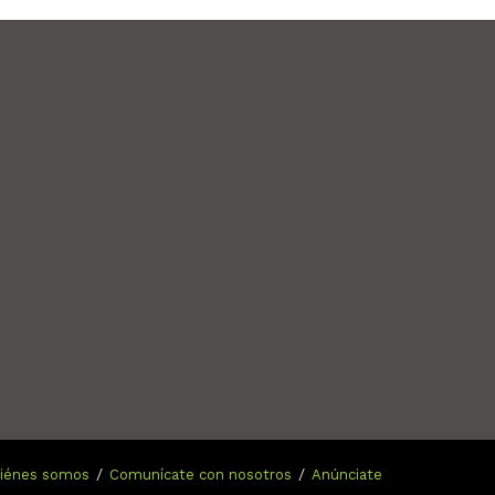
n
iénes somos
Comunícate con nosotros
Anúnciate