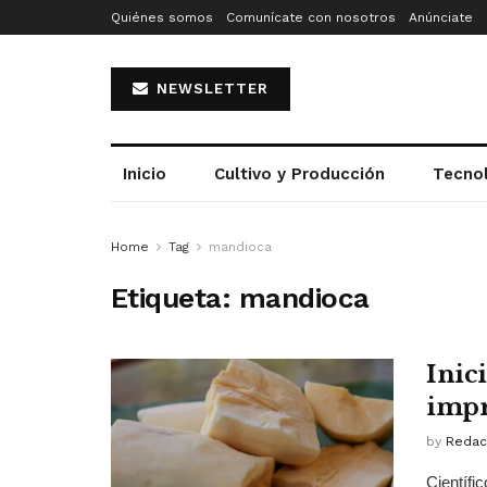
Quiénes somos
Comunícate con nosotros
Anúnciate
NEWSLETTER
Inicio
Cultivo y Producción
Tecno
Home
Tag
mandioca
Etiqueta:
mandioca
Inic
impr
by
Redac
Científi