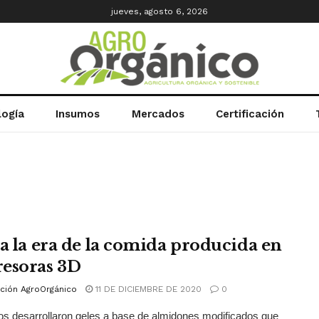
jueves, agosto 6, 2026
logía
Insumos
Mercados
Certificación
ia la era de la comida producida en
esoras 3D
ción AgroOrgánico
11 DE DICIEMBRE DE 2020
0
cos desarrollaron geles a base de almidones modificados que