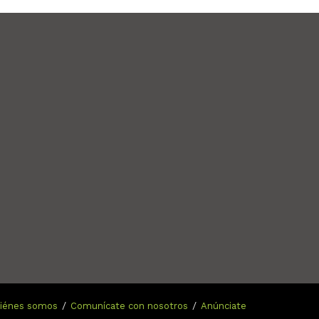
n
iénes somos
Comunícate con nosotros
Anúnciate