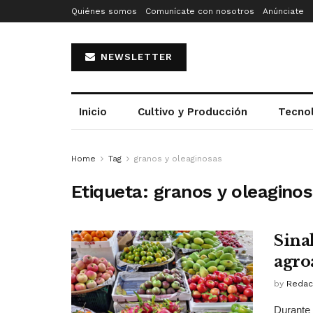
Quiénes somos
Comunícate con nosotros
Anúnciate
NEWSLETTER
Inicio
Cultivo y Producción
Tecno
Home
Tag
granos y oleaginosas
Etiqueta:
granos y oleagino
Sina
agro
by
Redac
Durante 