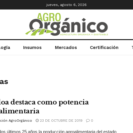
jueves, agosto 6, 2026
logía
Insumos
Mercados
Certificación
sas
loa destaca como potencia
alimentaria
ción AgroOrgánico
23 DE OCTUBRE DE 2019
0
los últimos 25 años la producción agroalimentaria del estado