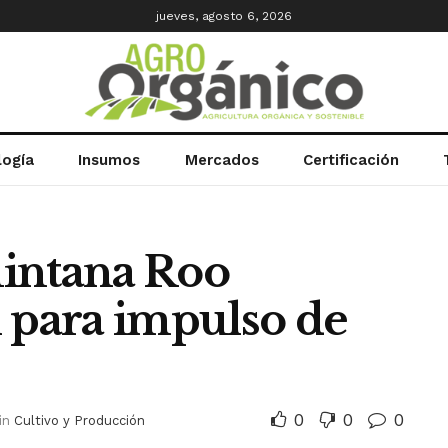
jueves, agosto 6, 2026
logía
Insumos
Mercados
Certificación
intana Roo
l para impulso de
0
0
0
in
Cultivo y Producción