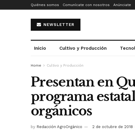
Quiénes somos
Comunícate con nosotros
Anúnciate
NEWSLETTER
Inicio
Cultivo y Producción
Tecno
Home
Cultivo y Producción
Presentan en Qu
programa estata
orgánicos
by
Redacción AgroOrgánico
2 de octubre de 2018