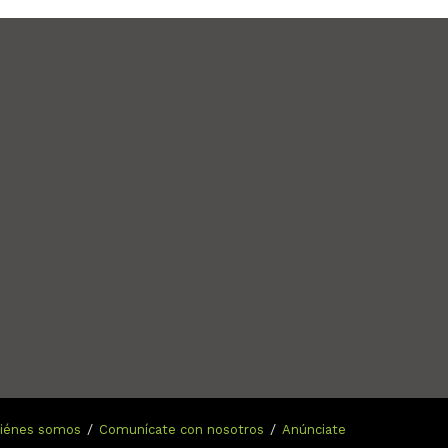
n
iénes somos
Comunícate con nosotros
Anúnciate