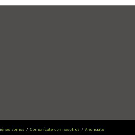
n
iénes somos
Comunícate con nosotros
Anúnciate