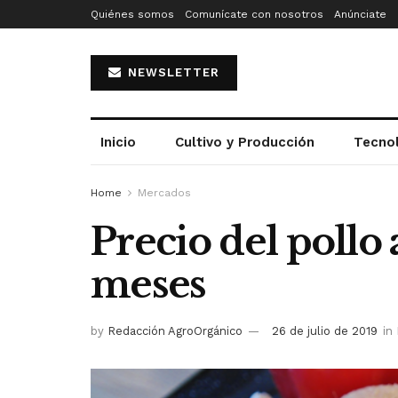
Quiénes somos
Comunícate con nosotros
Anúnciate
NEWSLETTER
Inicio
Cultivo y Producción
Tecno
Home
Mercados
Precio del pollo
meses
by
Redacción AgroOrgánico
26 de julio de 2019
in