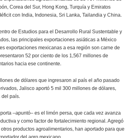
apón, Corea del Sur, Hong Kong, Turquía y Emiratos
icit con India, Indonesia, Sri Lanka, Tailandia y China.
tro de Estudios para el Desarrollo Rural Sustentable y
dos, las principales exportaciones asiáticas a México
ales exportaciones mexicanas a esa región son carne de
resentaron 52 por ciento de los 1,567 millones de
tarios hacia ese continente.
llones de dólares que ingresaron al país el año pasado
rivados, Jalisco aportó 5 mil 300 millones de dólares,
 del país.
xporta –apuntó– es el limón persa, que cada vez avanza
uctiva y como factor de fortalecimiento regional. Agregó
 y otros productos agroalimentarios, han aportado para que
portador del agro mexicano.