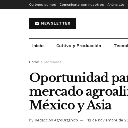
Quiénes somos
Comunícate con nosotros
Anúnciate
NEWSLETTER
Inicio
Cultivo y Producción
Tecno
Home
Mercados
Oportunidad para
mercado agroali
México y Asia
by
Redacción AgroOrgánico
12 de noviembre de 2