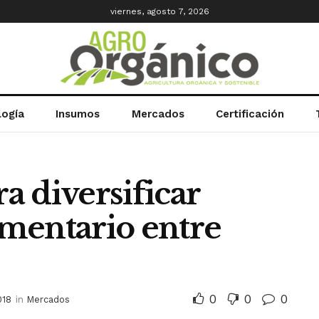
viernes, agosto 7, 2026
logía
Insumos
Mercados
Certificación
 diversificar
mentario entre
0
0
0
018
in
Mercados