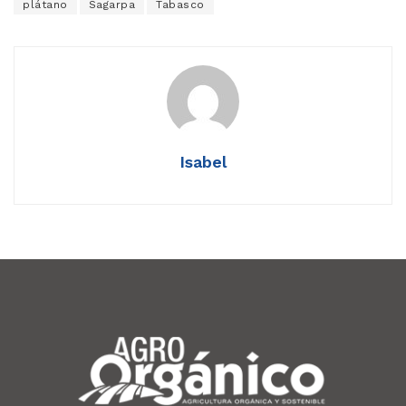
plátano
Sagarpa
Tabasco
Isabel