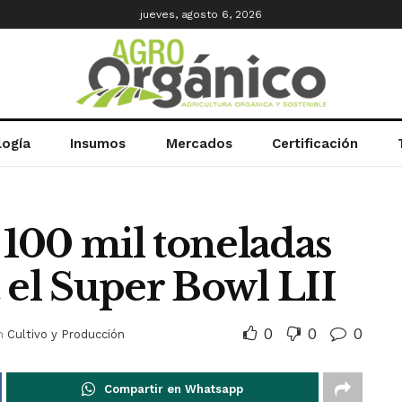
jueves, agosto 6, 2026
logía
Insumos
Mercados
Certificación
100 mil toneladas
 el Super Bowl LII
0
0
0
n
Cultivo y Producción
Compartir en Whatsapp