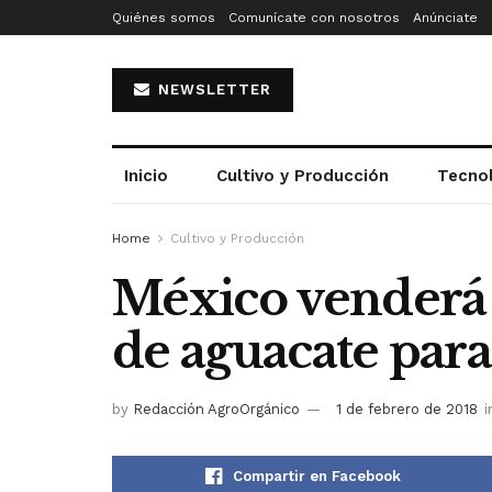
Quiénes somos
Comunícate con nosotros
Anúnciate
NEWSLETTER
Inicio
Cultivo y Producción
Tecno
Home
Cultivo y Producción
México venderá 
de aguacate para
by
Redacción AgroOrgánico
1 de febrero de 2018
i
Compartir en Facebook