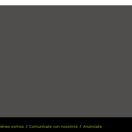
n
iénes somos
Comunícate con nosotros
Anúnciate