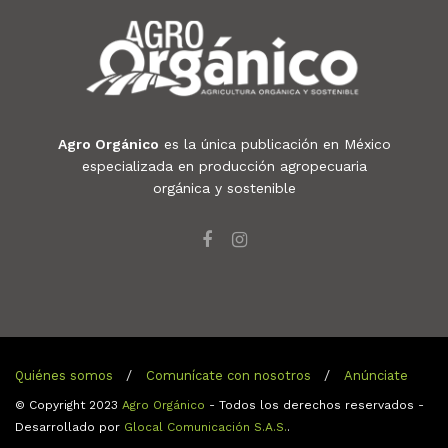
Agro Orgánico
es la única publicación en México
especializada en producción agropecuaria
orgánica y sostenible
Quiénes somos
Comunícate con nosotros
Anúnciate
© Copyright 2023
Agro Orgánico
- Todos los derechos reservados -
Desarrollado por
Glocal Comunicación S.A.S.
.