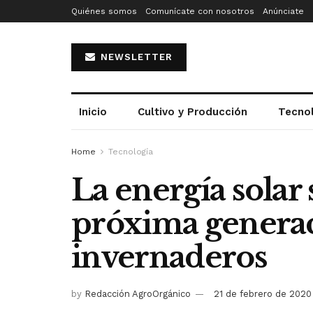
Quiénes somos
Comunícate con nosotros
Anúnciate
NEWSLETTER
Inicio
Cultivo y Producción
Tecno
Home
Tecnología
La energía solar 
próxima genera
invernaderos
by
Redacción AgroOrgánico
21 de febrero de 2020