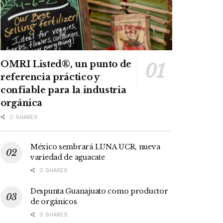
OMRI Listed®, un punto de
referencia práctico y
confiable para la industria
orgánica
0 SHARES
México sembrará LUNA UCR, nueva
variedad de aguacate
0 SHARES
Despunta Guanajuato como productor
de orgánicos
0 SHARES