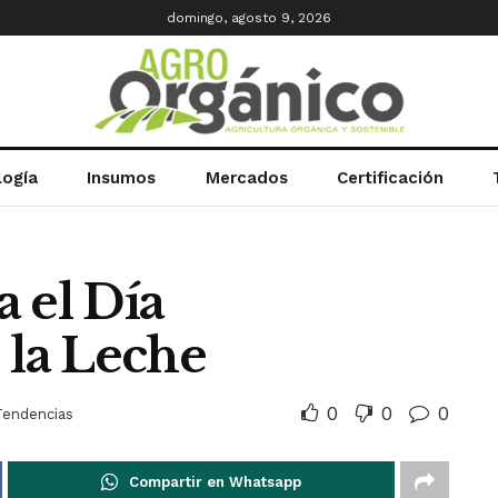
domingo, agosto 9, 2026
logía
Insumos
Mercados
Certificación
el Día
 la Leche
0
0
0
Tendencias
Compartir en Whatsapp