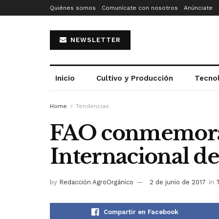
Quiénes somos
Comunícate con nosotros
Anúnciate
NEWSLETTER
Inicio
Cultivo y Producción
Tecno
Home
Tendencias
FAO conmemora 
Internacional de
by
Redacción AgroOrgánico
2 de junio de 2017
in
Compartir en Facebook