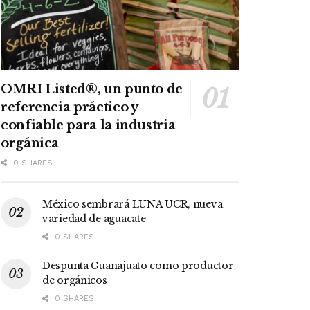
OMRI Listed®, un punto de
referencia práctico y
confiable para la industria
orgánica
0 SHARES
México sembrará LUNA UCR, nueva
variedad de aguacate
0 SHARES
Despunta Guanajuato como productor
de orgánicos
0 SHARES