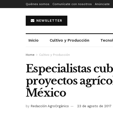
Quiénes somos
Comunícate con nosotros
Anúnciate
NEWSLETTER
Inicio
Cultivo y Producción
Tecno
Home
Cultivo y Producción
Especialistas cub
proyectos agrícol
México
by
Redacción AgroOrgánico
23 de agosto de 2017