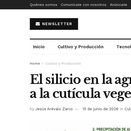
Quiénes somos
Comunícate con nosotros
Anúnciate
NEWSLETTER
Inicio
Cultivo y Producción
Tecno
Home
Cultivo y Producción
El silicio en la a
a la cutícula vege
by
Jesús Arévalo Zarco
15 de junio de 2026
in
Cul