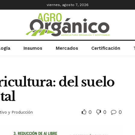
viernes, agosto 7, 2026
logía
Insumos
Mercados
Certificación
gricultura: del suelo
tal
0
0
0
tivo y Producción