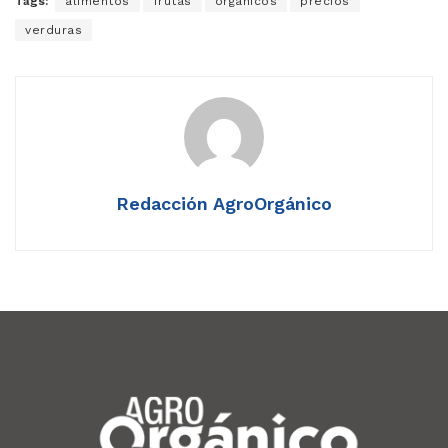
Tags:
alimentos
frutas
orgánicos
precios
verduras
Redacción AgroOrgánico