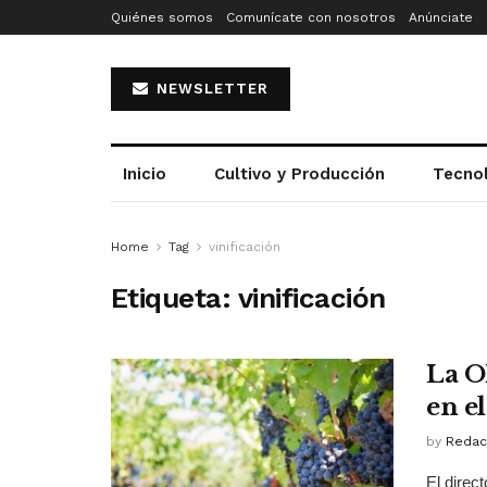
Quiénes somos
Comunícate con nosotros
Anúnciate
NEWSLETTER
Inicio
Cultivo y Producción
Tecno
Home
Tag
vinificación
Etiqueta:
vinificación
La O
en e
by
Redac
El direc