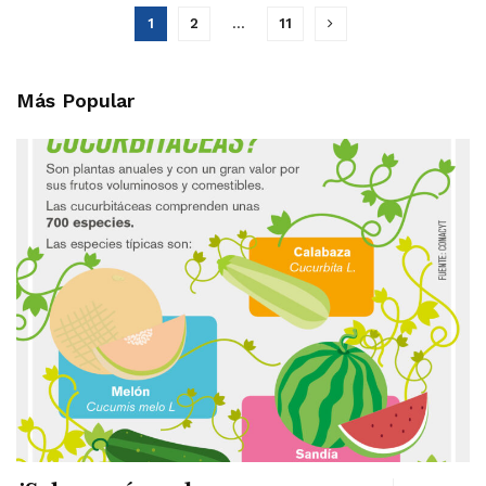
1
2
…
11
Más Popular