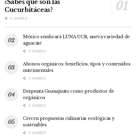
¿Sabes qué son las
Cucurbitáceas?
0 SHARES
México sembrará LUNA UCR, nueva variedad de
aguacate
0 SHARES
Abonos orgánicos: beneficios, tipos y contenidos
nutrimentales
0 SHARES
Despunta Guanajuato como productor de
orgánicos
0 SHARES
Crecen propuestas culinarias ecológicas y
sostenibles
0 SHARES