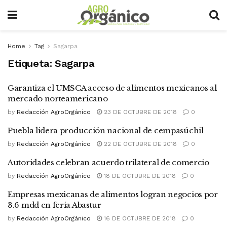
Home
Tag
Sagarpa
Etiqueta:
Sagarpa
Garantiza el UMSCA acceso de alimentos mexicanos al
mercado norteamericano
by
Redacción AgroOrgánico
23 DE OCTUBRE DE 2018
0
Puebla lidera producción nacional de cempasúchil
by
Redacción AgroOrgánico
22 DE OCTUBRE DE 2018
0
Autoridades celebran acuerdo trilateral de comercio
by
Redacción AgroOrgánico
18 DE OCTUBRE DE 2018
0
Empresas mexicanas de alimentos logran negocios por
3.6 mdd en feria Abastur
by
Redacción AgroOrgánico
16 DE OCTUBRE DE 2018
0