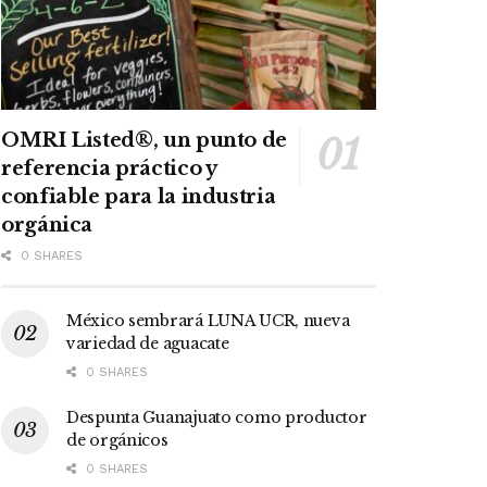
OMRI Listed®, un punto de
referencia práctico y
confiable para la industria
orgánica
0 SHARES
México sembrará LUNA UCR, nueva
variedad de aguacate
0 SHARES
Despunta Guanajuato como productor
de orgánicos
0 SHARES