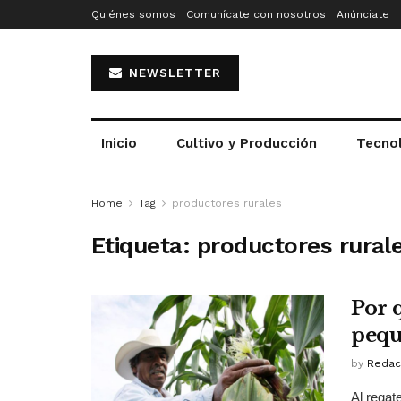
Quiénes somos
Comunícate con nosotros
Anúnciate
NEWSLETTER
Inicio
Cultivo y Producción
Tecno
Home
Tag
productores rurales
Etiqueta:
productores rural
Por 
pequ
by
Redac
Al rega