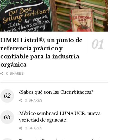
OMRI Listed®, un punto de
referencia práctico y
confiable para la industria
orgánica
0 SHARES
¿Sabes qué son las Cucurbitáceas?
0 SHARES
México sembrará LUNA UCR, nueva
variedad de aguacate
0 SHARES