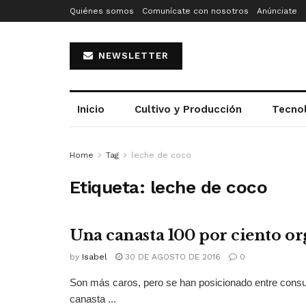
Quiénes somos
Comunícate con nosotros
Anúnciate
NEWSLETTER
Inicio
Cultivo y Producción
Tecno
Home
Tag
leche de coco
Etiqueta:
leche de coco
Una canasta 100 por ciento o
by
Isabel
30 DE AGOSTO DE 2016
0
Son más caros, pero se han posicionado entre consu
canasta ...