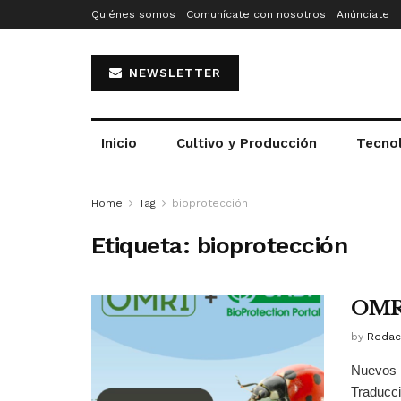
Quiénes somos
Comunícate con nosotros
Anúnciate
NEWSLETTER
Inicio
Cultivo y Producción
Tecno
Home
Tag
bioprotección
Etiqueta:
bioprotección
OMRI
by
Redac
Nuevos 
Traducc