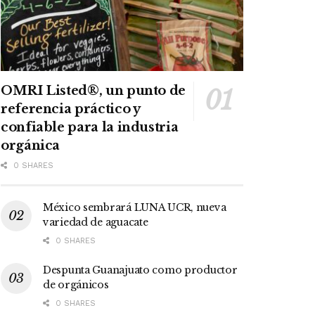
OMRI Listed®, un punto de
referencia práctico y
confiable para la industria
orgánica
0 SHARES
México sembrará LUNA UCR, nueva
variedad de aguacate
0 SHARES
Despunta Guanajuato como productor
de orgánicos
0 SHARES