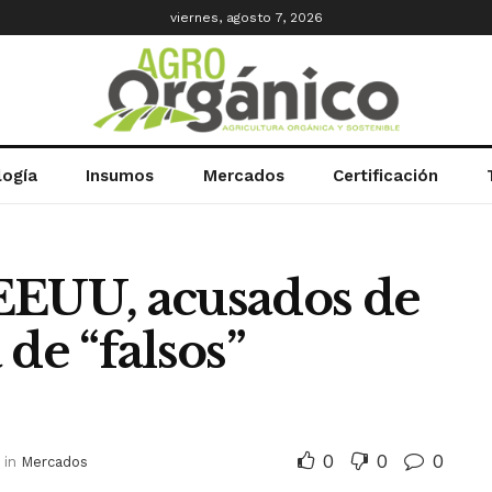
viernes, agosto 7, 2026
logía
Insumos
Mercados
Certificación
EEUU, acusados de
de “falsos”
0
0
0
in
Mercados