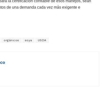
ara la certificación confiable de esos manejos, sean
entos de una demanda cada vez más exigente e
orgánicos
soya
USDA
ico