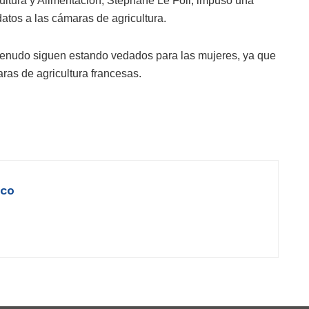
cultura y Alimentación, Stéphane Le Foll, impuso una
datos a las cámaras de agricultura.
menudo siguen estando vedados para las mujeres, ya que
aras de agricultura francesas.
ico