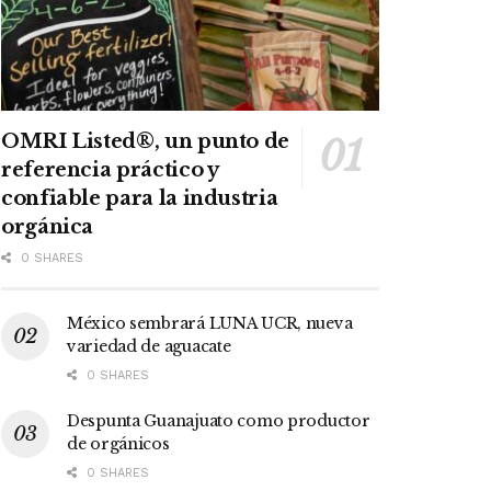
OMRI Listed®, un punto de
referencia práctico y
confiable para la industria
orgánica
0 SHARES
México sembrará LUNA UCR, nueva
variedad de aguacate
0 SHARES
Despunta Guanajuato como productor
de orgánicos
0 SHARES