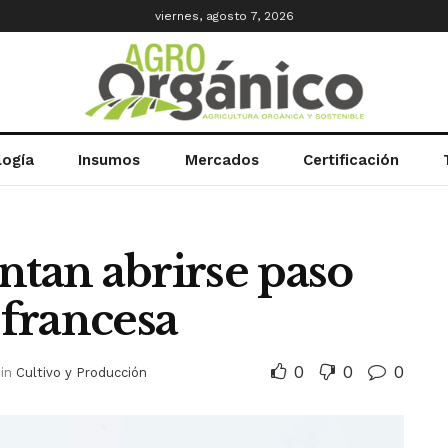
viernes, agosto 7, 2026
logía
Insumos
Mercados
Certificación
ntan abrirse paso
 francesa
0
0
0
in
Cultivo y Producción