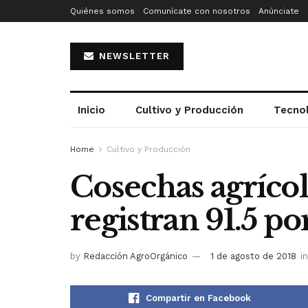
Quiénes somos
Comunícate con nosotros
Anúnciate
NEWSLETTER
Inicio
Cultivo y Producción
Tecno
Home
Cultivo y Producción
Cosechas agrícol
registran 91.5 po
by
Redacción AgroOrgánico
1 de agosto de 2018
in
Compartir en Facebook