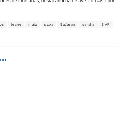
lones de toneladas, destacando la de ave, con 48.1 por
os
leche
maíz
papa
Sagarpa
sandía
SIAP
ico