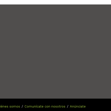
n
iénes somos
Comunícate con nosotros
Anúnciate