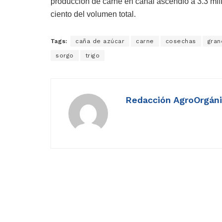
producción de carne en canal ascendió a 3.3 mil
ciento del volumen total.
Tags:
caña de azúcar
carne
cosechas
gran
sorgo
trigo
Redacción AgroOrgán