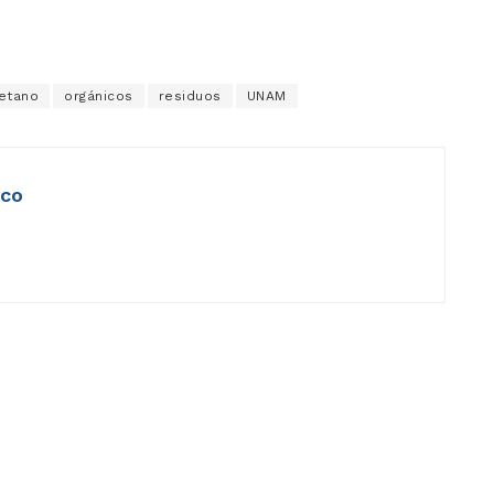
etano
orgánicos
residuos
UNAM
ico