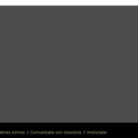
n
iénes somos
Comunícate con nosotros
Anúnciate