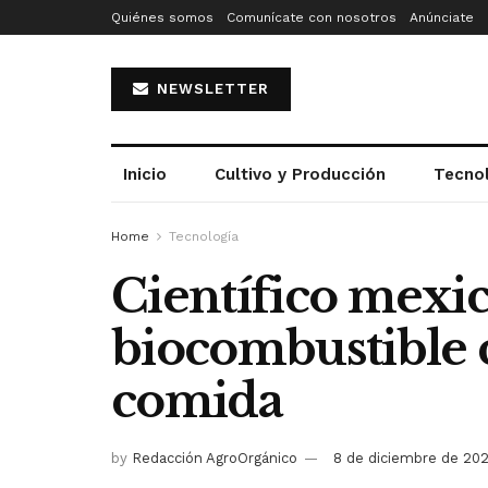
Quiénes somos
Comunícate con nosotros
Anúnciate
NEWSLETTER
Inicio
Cultivo y Producción
Tecno
Home
Tecnología
Científico mexi
biocombustible 
comida
by
Redacción AgroOrgánico
8 de diciembre de 20