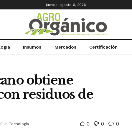
jueves, agosto 6, 2026
logía
Insumos
Mercados
Certificación
cano obtiene
con residuos de
0
0
0
20
in
Tecnología