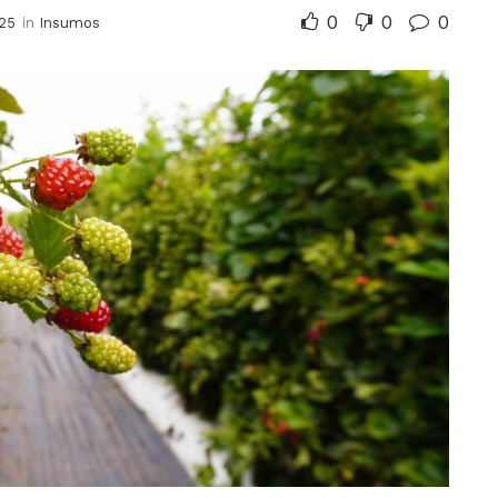
0
0
0
25
in
Insumos