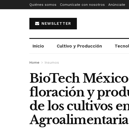
Quiénes somos
Comunícate con nosotros
Anúnciate
NEWSLETTER
Inicio
Cultivo y Producción
Tecno
Home
Insumos
BioTech México 
floración y prod
de los cultivos e
Agroalimentaria