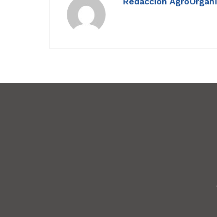
Redacción AgroOrgán