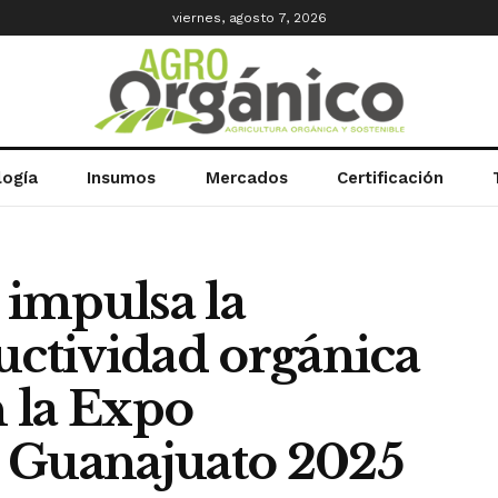
viernes, agosto 7, 2026
logía
Insumos
Mercados
Certificación
impulsa la
uctividad orgánica
n la Expo
 Guanajuato 2025