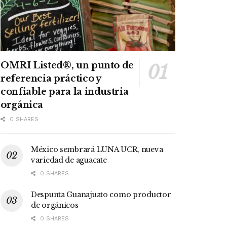
OMRI Listed®, un punto de
referencia práctico y
confiable para la industria
orgánica
0 SHARES
México sembrará LUNA UCR, nueva
variedad de aguacate
0 SHARES
Despunta Guanajuato como productor
de orgánicos
0 SHARES