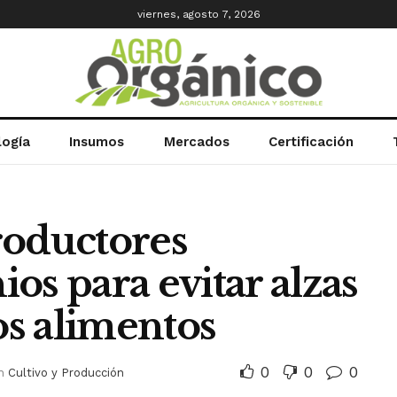
viernes, agosto 7, 2026
logía
Insumos
Mercados
Certificación
roductores
os para evitar alzas
os alimentos
0
0
0
n
Cultivo y Producción