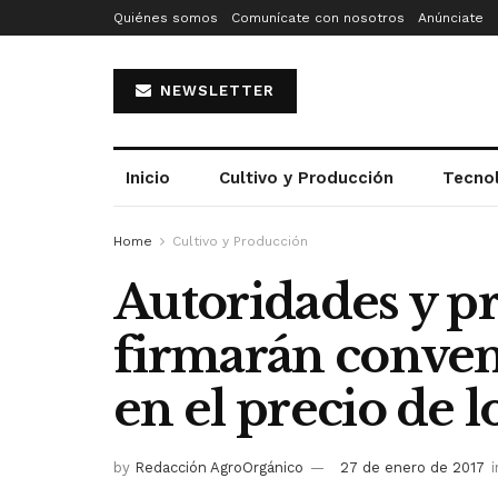
Quiénes somos
Comunícate con nosotros
Anúnciate
NEWSLETTER
Inicio
Cultivo y Producción
Tecno
Home
Cultivo y Producción
Autoridades y p
firmarán conveni
en el precio de l
by
Redacción AgroOrgánico
27 de enero de 2017
i