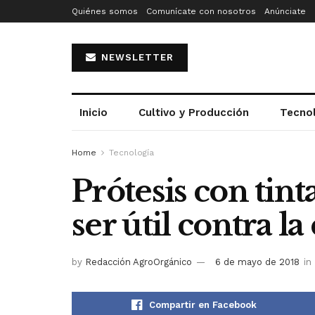
Quiénes somos
Comunícate con nosotros
Anúnciate
NEWSLETTER
Inicio
Cultivo y Producción
Tecno
Home
Tecnología
Prótesis con tint
ser útil contra l
by
Redacción AgroOrgánico
6 de mayo de 2018
in
Compartir en Facebook