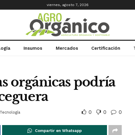
viernes, agosto 7, 2026
logía
Insumos
Mercados
Certificación
as orgánicas podría
a ceguera
0
0
0
Tecnología
Compartir en Whatsapp