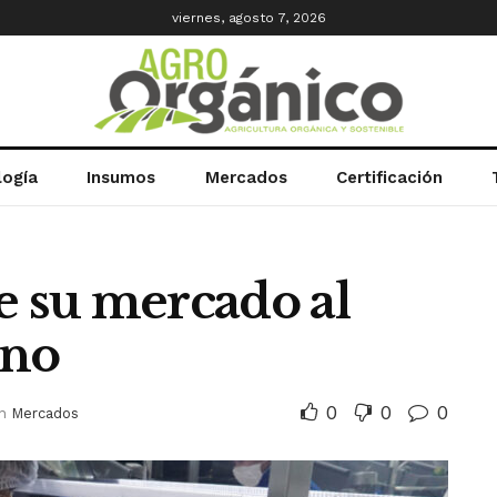
viernes, agosto 7, 2026
logía
Insumos
Mercados
Certificación
e su mercado al
ano
0
0
0
in
Mercados