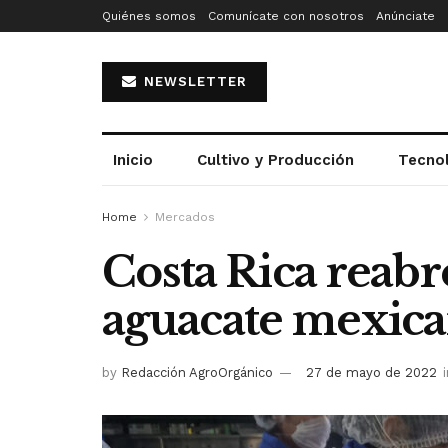
Quiénes somos
Comunícate con nosotros
Anúnciate
NEWSLETTER
Inicio
Cultivo y Producción
Tecno
Home
Mercados
Costa Rica reabr
aguacate mexic
by
Redacción AgroOrgánico
27 de mayo de 2022