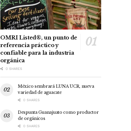
OMRI Listed®, un punto de
referencia práctico y
confiable para la industria
orgánica
0 SHARES
México sembrará LUNA UCR, nueva
variedad de aguacate
0 SHARES
Despunta Guanajuato como productor
de orgánicos
0 SHARES