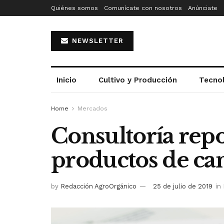
Quiénes somos
Comunícate con nosotros
Anúnciate
NEWSLETTER
Inicio
Cultivo y Producción
Tecno
Home
Mercados
Consultoría repo
productos de can
by
Redacción AgroOrgánico
25 de julio de 2019
in