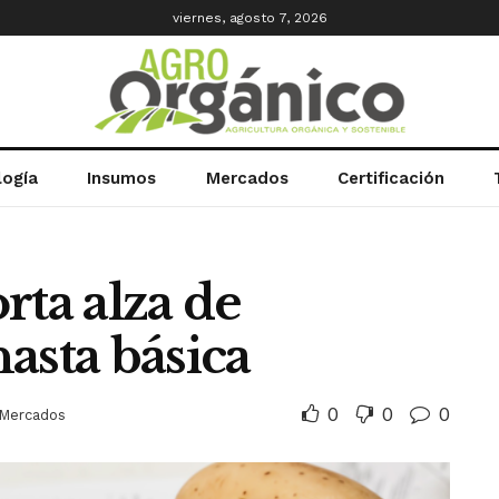
viernes, agosto 7, 2026
logía
Insumos
Mercados
Certificación
rta alza de
asta básica
0
0
0
Mercados