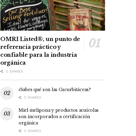
OMRI Listed®, un punto de
referencia práctico y
confiable para la industria
orgánica
0 SHARES
¿Sabes qué son las Cucurbitáceas?
0 SHARES
Miel melipona y productos acuícolas
son incorporados a certificación
orgánica
0 SHARES