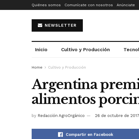
Quiénes somos
Comunícate con nosotros
Anúnciate
NEWSLETTER
Inicio
Cultivo y Producción
Tecno
Home
Cultivo y Producción
Argentina premi
alimentos porci
by
Redacción AgroOrgánico
26 de octubre de 201
Compartir en Facebook