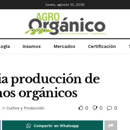
lunes, agosto 10, 2026
logía
Insumos
Mercados
Certificación
a producción de
nos orgánicos
0
0
0
7
in
Cultivo y Producción
Compartir en Whatsapp