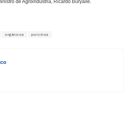
nistro de Agroindustria, Ricardo Buryaile.
orgánicos
porcinos
ico